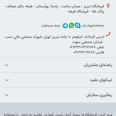
فروشگاه:تبریز - میدان ساعت - پاساژ بهارستان - طبقه بالای همکف-
پلاک 55 - فروشگاه فرهاد
09141020968
35263976 041
ادرس كارخانه: كيلومتر ١٠ جاده تبريز تهران شهرك صنعتي عالي نسب
خيابان صنعتي سهند
تلفن ٠٤١٣٦٣٠٩٢٨٦/٨٧
فكس:٠٤١٣٦٣٠٩٢٨٨
راهنمای مشتریان
لینکهای مفید
رهگیری سفارش
مرور کردن فروشگاه ما بسیار آسان است شما می توانید به راحتی با استفاده