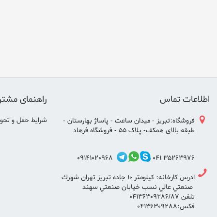
اطلاعات تماس
راهنمای مشتر
شرایط حمل و تحوی
فروشگاه:تبریز - میدان ساعت - پاساژ بهارستان -
طبقه بالای همکف- پلاک 55 - فروشگاه فرهاد
09141020968
35263976 041
ادرس كارخانه: كيلومتر ١٠ جاده تبريز تهران شهرك
صنعتي عالي نسب خيابان صنعتي سهند
تلفن ٠٤١٣٦٣٠٩٢٨٦/٨٧
فكس:٠٤١٣٦٣٠٩٢٨٨