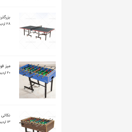
بزرگتر
28 اردیبهشت 1400
میز فو
20 اردیبهشت 1400
نکاتی 
13 اردیبهشت 1400