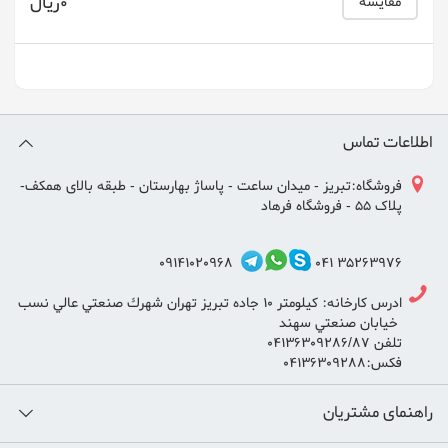
0ریال
مقایسه
اطلاعات تماس
فروشگاه:تبریز - میدان ساعت - پاساژ بهارستان - طبقه بالای همکف-
پلاک 55 - فروشگاه فرهاد
09141020968
35263976 041
ادرس كارخانه: كيلومتر ١٠ جاده تبريز تهران شهرك صنعتي عالي نسب
خيابان صنعتي سهند
تلفن ٠٤١٣٦٣٠٩٢٨٦/٨٧
فكس:٠٤١٣٦٣٠٩٢٨٨
راهنمای مشتریان