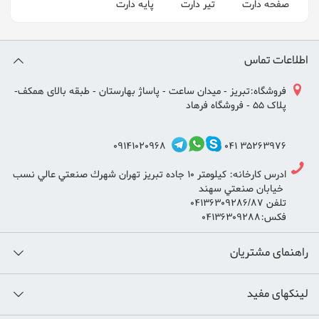
صفحه دارت
تیر دارت
پایه دارت
اطلاعات تماس
فروشگاه:تبریز - میدان ساعت - پاساژ بهارستان - طبقه بالای همکف-
پلاک 55 - فروشگاه فرهاد
09141020968
35263976 041
ادرس كارخانه: كيلومتر ١٠ جاده تبريز تهران شهرك صنعتي عالي نسب
خيابان صنعتي سهند
تلفن ٠٤١٣٦٣٠٩٢٨٦/٨٧
فكس:٠٤١٣٦٣٠٩٢٨٨
راهنمای مشتریان
لینکهای مفید